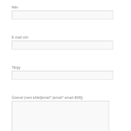
Név
E-mail cím
Tárgy
Üzenet (nem kötel[email* [email* email-809])