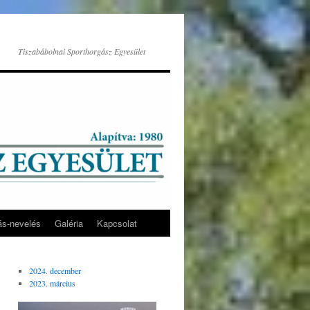
Tiszabábolnai Sporthorgász Egyesület
ás-nevelés
Galéria
Kapcsolat
2024. december
2023. március