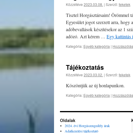
Közzétéve
2023.03.08.
|
Szerző:
feketek
Tisztel Horgásztársaim! Örömmel tá
Egyesület jogot szerzett arra, hogy
adóbevallások készítésekor az 1 száz
adózó. Azt kérem …
Egy kattintás
Kategória:
Egyéb kategória
|
Hozzászólás
Tájékoztatás
Közzétéve
2023.03.02.
|
Szerző:
feketek
Köszöntjük az új honlapunkon.
Kategória:
Egyéb kategória
|
Hozzászólás
Oldalak
2024. évi Horgászengedély árak
Adatkezelési tájékoztató