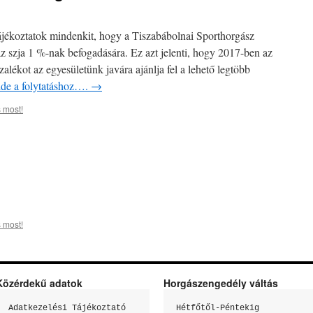
jékoztatok mindenkit, hogy a Tiszabábolnai Sporthorgász
 az szja 1 %-nak befogadására. Ez azt jelenti, hogy 2017-ben az
alékot az egyesületünk javára ajánlja fel a lehető legtöbb
 ide a folytatáshoz….
→
 most!
 most!
Közérdekű adatok
Horgászengedély váltás
Adatkezelési Tájékoztató

Hétfőtől-Péntekig
