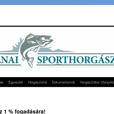
rak
Egyesület
Horgászrend
Dokumentumok
Horgásztábor Utánpótl
z 1 % fogadására!