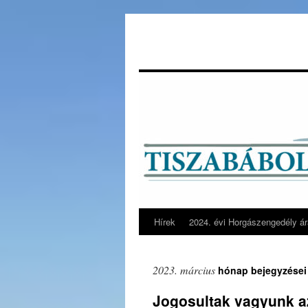
Hírek
2024. évi Horgászengedély á
Kilépés
a
2023. március
hónap bejegyzései
tartalomba
Jogosultak vagyunk a