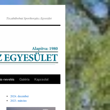
Tiszabábolnai Sporthorgász Egyesület
ás-nevelés
Galéria
Kapcsolat
2024. december
2023. március