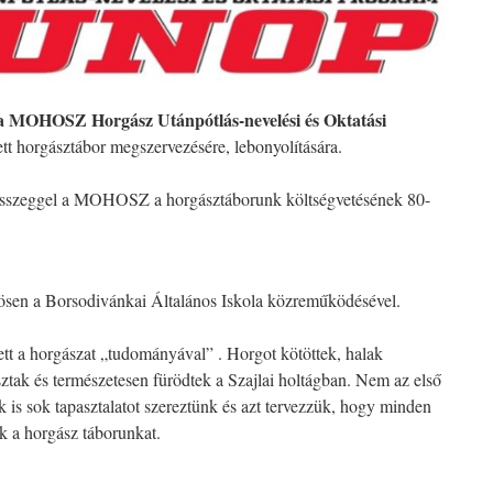
a MOHOSZ Horgász Utánpótlás-nevelési és Oktatási
tt horgásztábor megszervezésére, lebonyolítására.
összeggel a MOHOSZ a horgásztáborunk költségvetésének 80-
ösen a Borsodivánkai Általános Iskola közreműködésével.
ett a horgászat „tudományával” . Horgot kötöttek, halak
sztak és természetesen fürödtek a Szajlai holtágban. Nem az első
 is sok tapasztalatot szereztünk és azt tervezzük, hogy minden
 a horgász táborunkat.