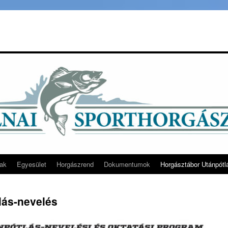
rak
Egyesület
Horgászrend
Dokumentumok
Horgásztábor Utánpótl
lás-nevelés