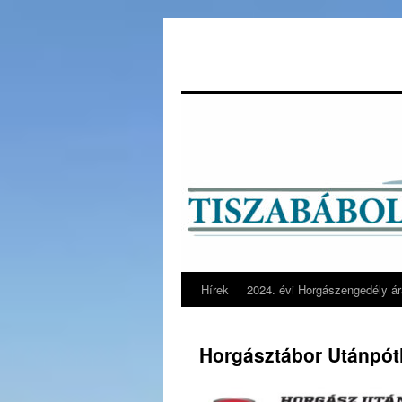
Hírek
2024. évi Horgászengedély á
Horgásztábor Utánpót