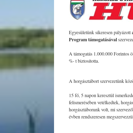
Egyesületünk sikeresen pályázott
Program támogatásával
szerveze
A támogatás 1.000.000 Forintos 
%- t biztosította.
A horgásztábort szervezetünk köz
15 fő, 5 napon keresztül ismerked
felismerésében vetélkedtek, horgá
horgásztáborunk volt, mi szervezők
évben rendszeresen megszervezzük