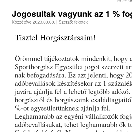
HORGÁ
Jogosultak vagyunk az 1 % fo
Közzétéve
2023.03.08.
|
Szerző:
feketek
Tisztel Horgásztársaim!
Örömmel tájékoztatok mindenkit, hogy 
Sporthorgász Egyesület jogot szerzett ar
nak befogadására. Ez azt jelenti, hogy 2
adóbevallások készítésekor az 1 százalé
javára ajánlja fel a lehető legtöbb adóz
horgásztól és horgászaink családtagjaitól
%-ot egyesületünknek ajánlja fel.
Leghamarabb az egyéni vállalkozók fogjá
adóbevallásukat, tehet leghamarabb ők t