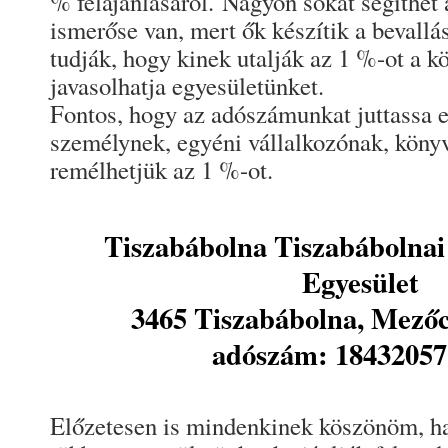
% felajánlásáról. Nagyon sokat segíthet
ismerőse van, mert ők készítik a bevallá
tudják, hogy kinek utalják az 1 %-ot a k
javasolhatja egyesületünket.
Fontos, hogy az adószámunkat juttassa 
személynek, egyéni vállalkozónak, könyv
remélhetjük az 1 %-ot.
Tiszabábolna Tiszabábolnai
Egyesület
3465 Tiszabábolna, Mezőcs
adószám: 18432057
Előzetesen is mindenkinek köszönöm, ha