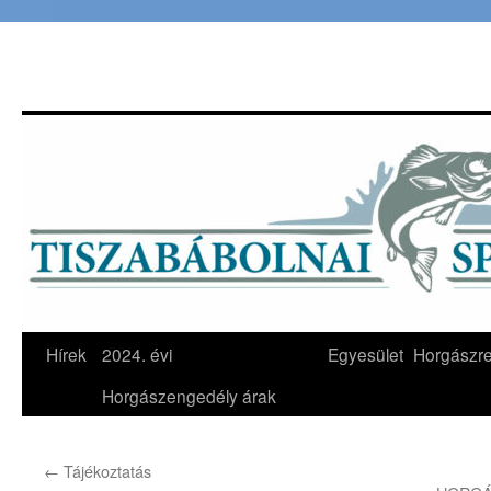
Hírek
2024. évi
Egyesület
Horgászr
Horgászengedély árak
←
Tájékoztatás