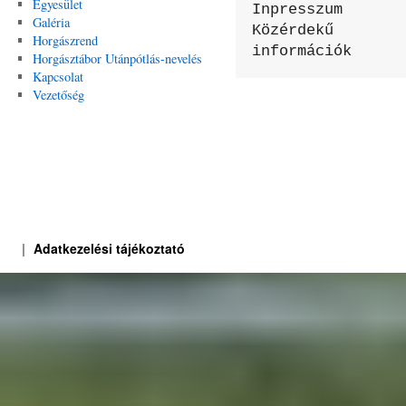
Egyesület
Inpresszum

Galéria
Közérdekű 
Horgászrend
információk
Horgásztábor Utánpótlás-nevelés
Kapcsolat
Vezetőség
Adatkezelési tájékoztató