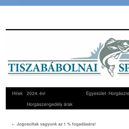
Hírek
2024. évi
Egyesület
Horgászr
Horgászengedély árak
←
Jogosultak vagyunk az 1 % fogadására!