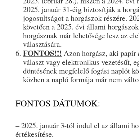
2025. február 28.), hiszen a 2024. év
2025. január 31-éig biztosítják a hor
jogosultságot a horgászok részére. 202
követően a 2025. évi állami horgászok
horgásznak már lehetősége lesz az ele
választására.
FONTOS!!!
Azon horgász, aki papír 
választ vagy elektronikus vezetésűt, e
döntésének megfelelő fogási naplót kö
közben a napló formája már nem válto
FONTOS DÁTUMOK:
– 2025. január 3-tól indul el az állami
értékesítése.