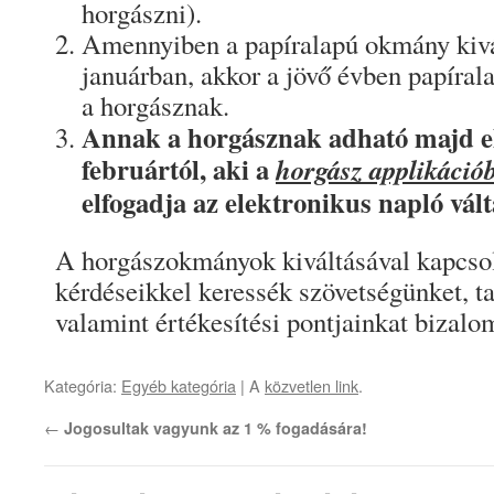
horgászni).
Amennyiben a papíralapú okmány kivá
januárban, akkor a jövő évben papírala
a horgásznak.
Annak a horgásznak adható majd e
februártól, aki a
horgász applikáció
elfogadja az elektronikus napló váltá
A horgászokmányok kiváltásával kapcso
kérdéseikkel keressék szövetségünket, t
valamint értékesítési pontjainkat bizal
Kategória:
Egyéb kategória
| A
közvetlen link
.
←
Jogosultak vagyunk az 1 % fogadására!